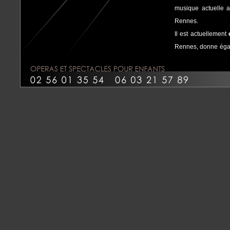
musique actuelle a
Rennes.
Il est actuellement
Rennes, donne éga
à
l'école de puéri
baroque
Ad Lib
, i
deux spectacles dif
(
voir parcours artist